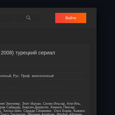
Войти
 2008) турецкий сериал
олосый, Рус. Проф. многоголосый
ия Зенгинер, Элит Ишчан, Селин Ильгар, Али Иль,
урак Сайашар, Бирсен Дюрюлю, Кемаль Пексер,
у, Хюлья Шен, Сердар Сёнмемис, Озге Борак, Кыванч
 Тансу Ташанлар, Мюнире Апайдин, Мюфит Айтекин,