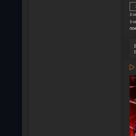
3 с
3 с
по