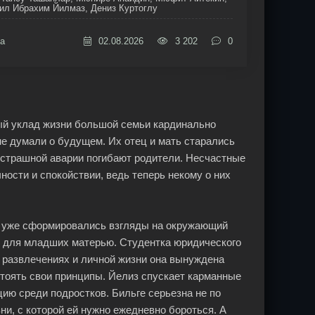
ил Ибрахим Йилмаз, Дениз Куртоглу
а
02.08.2026
3 202
0
ый уклад жизни большой семьи кардинально
не думали о будущем. Их отец и мать старались
в страшной аварии погибают родители. Несчастные
ости и спокойствии, ведь теперь некому о них
» уже сформировались взгляды на окружающий
 для младших матерью. Студентка юридического
 развлечениях и личной жизни она вынуждена
стоять свои принципы. Йелиз спускает карманные
ию среди подростков. Бильге серьезна не по
зни, с которой ей нужно ежедневно бороться. А