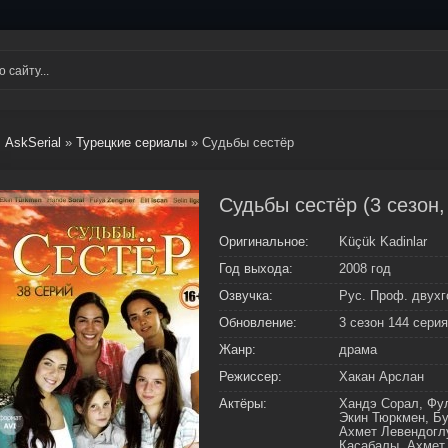
AskSerial
»
Турецкие сериалы
» Судьбы сестёр
Судьбы сестёр (3 сезон,
Оригинальное:
Küçük Kadinlar
Год выхода:
2008 год
Озвучка:
Рус. Проф. двухг
Обновление:
3 сезон 144 серия
Жанр:
драма
Режиссер:
Хакан Арслан
Актёры:
Хандэ Сорал, Фул
Экин Тюркмен, Б
Ахмет Левендогл
Касабалы, Ахмет