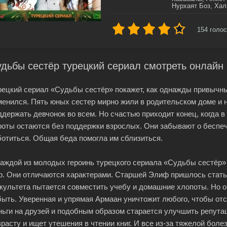
Нурхаят Боз, Хал
154
голос
дьбы сестёр турецкий сериал смотреть онлайн
рецкий сериал «Судьбы сестёр» покажет, как однажды привычн
менился. Пять юных сестер мирно жили в родительском доме и 
ддержать девчонок во всем. Но счастью приходит конец, когда 
роты остаются без поддержки взрослых. Они забывают о беспечн
ботиться. Общая беда помогла им сблизиться.
каждой из молодых героинь турецкого сериала «Судьбы сестёр
р. Они отличаются характерами. Старшей Элиф пришлось стать
культета пытается совместить учебу и домашние хлопоты. Но о
быть. Уверенная и упрямая Армаан уничтожит любого, чтобы от
ньги на друзей и подобным образом старается улучшить репутац
зрасту и ищет утешения в чтении книг. И все из-за тяжелой боле