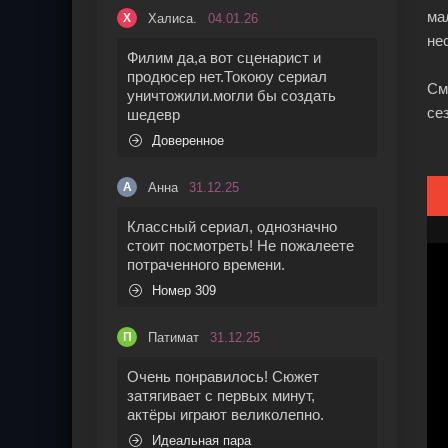
ма
Халиса.
04.01.26
Х
не
Филим да,а вот сценарист и
продюсер нет.Токоюу сериал
См
уничтожили.могли бы создать
се
шедевр
Доверенное
Анна
31.12.25
А
Классный сериал, однозначно
стоит посмотреть! Не пожалеете
потраченного времени.
Номер 309
Патимат
31.12.25
П
Очень понравилось! Сюжет
затягивает с первых минут,
актёры играют великолепно.
Идеальная пара