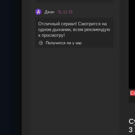
Джан
31.12.25
Д
Отличный сериал! Смотрится на
одном дыхании, всем рекомендую
к просмотру!
Получится ли у нас
Со
С
3