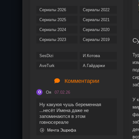
Сериалы 2026
Сериалы 2022
Сериалы 2025
Сериалы 2021
Сериалы 2024
Сериалы 2020
Су
Сериалы 2023
Сериалы 2019
Ту
SesDizi
И.Котова
из
AveTurk
А.Гайдаржи
по
си
Комментарии
за
Оя
07.02.26
О
У 
Ну какуюя чушь беременная
ми
...несёт Имена даже не
фа
запоминаются в этом
за
говносереале
де
Мечта Эшрефа
во