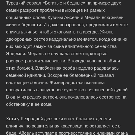
Турецкий сериал «Богатые и бедные» на примере двух
семей раскроет проблемы выходцев из разных
социальных слоев. Кузины Айсель и Мераль всю жизнь
жили в бедности. И даже повзрослев, продолжали вместе
снимать жилье, чтобы экономить на аренде. Жизнь
двоюродных сестер кардинально меняется, когда одна из
них выходит замуж за сына влиятельного семейства
Эрдемли. Мераль не слушала сплетни, которые
распространяли злые языки. В городе явно не любили
этих богачей. Влюбленная особа недолго радовалась
семейной идиллии. Вскоре ее благоверный показал
настоящее обличье. Жизнерадостная женщина
превратилась в запуганное существо с израненной душой.
В одну из редких встреч, она пожаловалась сестренке на
обстановку в ее доме.
Хотя у безродной девчонки и нет больших денег и
влияния, но решительная красавица не оставляет ее в
беде. Айсель вступает в противостояние с членами клана