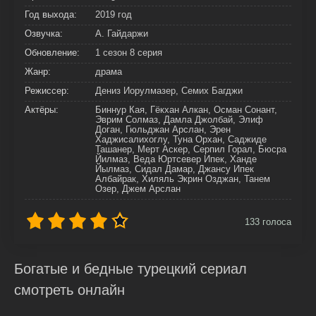
Год выхода:
2019 год
Озвучка:
А. Гайдаржи
Обновление:
1 сезон 8 серия
Жанр:
драма
Режиссер:
Дениз Иорулмазер, Семих Багджи
Актёры:
Биннур Кая, Гёкхан Алкан, Осман Сонант,
Эврим Солмаз, Дамла Джолбай, Элиф
Доган, Гюльджан Арслан, Эрен
Хаджисалихоглу, Туна Орхан, Саджиде
Ташанер, Мерт Аскер, Серпил Горал, Бюсра
Йилмаз, Веда Юртсевер Ипек, Ханде
Йылмаз, Сидал Дамар, Джансу Ипек
Албайрак, Хиляль Экрин Озджан, Танем
Озер, Джем Арслан
133
голоса
Богатые и бедные турецкий сериал
смотреть онлайн