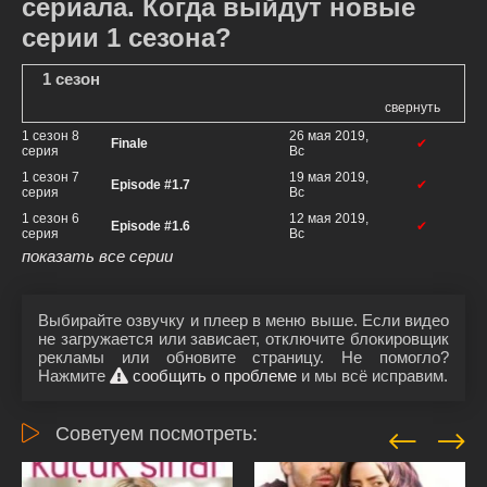
сериала. Когда выйдут новые
серии 1 сезона?
1 сезон
свернуть
1 сезон 8
26 мая 2019,
Finale
✔
серия
Вс
1 сезон 7
19 мая 2019,
Episode #1.7
✔
серия
Вс
1 сезон 6
12 мая 2019,
Episode #1.6
✔
серия
Вс
показать все серии
Выбирайте озвучку и плеер в меню выше. Если видео
не загружается или зависает, отключите блокировщик
рекламы или обновите страницу. Не помогло?
Нажмите
сообщить о проблеме
и мы всё исправим.
Советуем посмотреть: