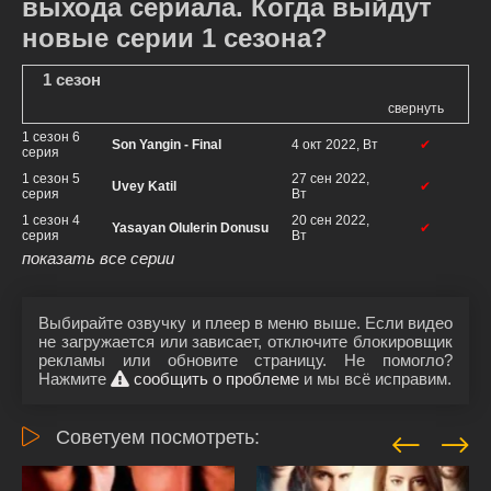
выхода сериала. Когда выйдут
новые серии 1 сезона?
1 сезон
свернуть
1 сезон 6
Son Yangin - Final
4 окт 2022, Вт
✔
серия
1 сезон 5
27 сен 2022,
Uvey Katil
✔
серия
Вт
1 сезон 4
20 сен 2022,
Yasayan Olulerin Donusu
✔
серия
Вт
показать все серии
Выбирайте озвучку и плеер в меню выше. Если видео
не загружается или зависает, отключите блокировщик
рекламы или обновите страницу. Не помогло?
Нажмите
сообщить о проблеме
и мы всё исправим.
Советуем посмотреть: