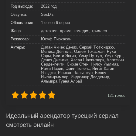
Год выхода:
2022 год
Озвучка:
SesDizi
Обновление:
1 сезон 6 серия
Жанр:
детектив, драма, комедия, триллер
Режиссер:
Юсуф Пирхасан
Актёры:
Дилан Чичек Дениз, Серкай Тютюнджю,
Мелиса Дёнгель, Озлем Токаслан, Рухи
Сары, Беити Энгин, Умму Путгул, Умут Курт,
Дениз Дженгиз, Хасан Шахинтюрк, Алптекин
Серденгечти, Сирин Отен, Нилсу Йылмаз,
Рами Нарин, Эмин Гюненс, Йигит Каган
Языджи, Рючхан Чалышкур, Бенну
Йылдырымлар, Инджинур Дасдемир,
Альмира Туана Албай
121
голос
Идеальный арендатор турецкий сериал
смотреть онлайн