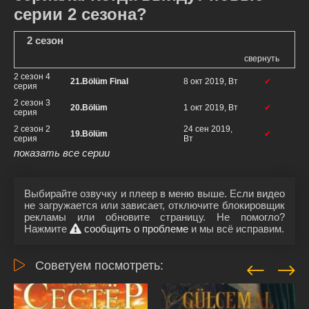
серии 2 сезона?
2 сезон
свернуть
2 сезон 4
21.Bölüm Final
8 окт 2019, Вт
✔
серия
2 сезон 3
20.Bölüm
1 окт 2019, Вт
✔
серия
2 сезон 2
24 сен 2019,
19.Bölüm
✔
серия
Вт
показать все серии
Выбирайте озвучку и плеер в меню выше. Если видео
не загружается или зависает, отключите блокировщик
рекламы или обновите страницу. Не помогло?
Нажмите
сообщить о проблеме
и мы всё исправим.
Советуем посмотреть: