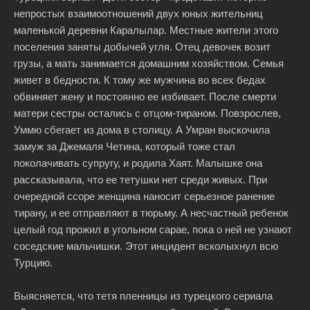
непростых взаимоотношений двух юных жительниц
маленькой деревни Каралылар. Местные жители этого
поселения заняты добычей угля. Отец девочек возит
грузы, а мать занимается домашним хозяйством. Семья
живет в бедности. К тому же мужчина во всех бедах
обвиняет жену и постоянно ее избивает. После смерти
матери сестры остались с отцом-тираном. Повзрослев,
Уммю сбегает из дома в столицу. А Умран выскочила
замуж за Джемаля Четина, который тоже стал
поколачивать супругу, и родила Хаят. Малышке она
рассказывала, что ее тетушки нет среди живых. При
очередной ссоре женщина наносит серьезное ранение
тирану, и ее отправляют в тюрьму. А несчастный ребенок
целый год прожил в угольном сарае, пока о ней не узнают
соседские мальчишки. Этот инцидент всколыхнул всю
Турцию.
Выясняется, что тетя пленницы из турецкого сериала