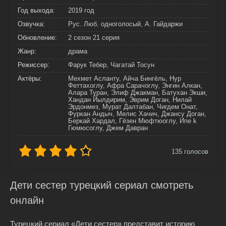
Год выхода:
2019 год
Озвучка:
Рус. Люб. одноголосый, А. Гайдаржи
Обновление:
2 сезон 21 серия
Жанр:
драма
Режиссер:
Фарук Тебер, Чагатай Тосун
Актёры:
Мехмет Асланту, Айча Бингёль, Нур
Феттахоглу, Афра Сарачоглу, Энгин Алкан,
Алара Туран, Элиф Джакман, Батухан Экши,
Хандан Йылдирим, Эврим Доган, Нилай
Эрдонмез, Мурат Далтабан, Чигдем Онат,
Фуркан Андыч, Мелис Хачич, Джансу Доган,
Беркай Хардал, Гёзен Мюфтюоглу, Ипе k
Гюмюсоглу, Джем Давран
135
голосов
Дети сестер турецкий сериал смотреть
онлайн
Турецкий сериал «Дети сестер» представит историю