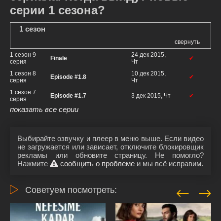
серии 1 сезона?
1 сезон
свернуть
1 сезон 9
24 дек 2015,
Finale
✔
серия
Чт
1 сезон 8
10 дек 2015,
Episode #1.8
✔
серия
Чт
1 сезон 7
Episode #1.7
3 дек 2015, Чт
✔
серия
показать все серии
Выбирайте озвучку и плеер в меню выше. Если видео
не загружается или зависает, отключите блокировщик
рекламы или обновите страницу. Не помогло?
Нажмите
сообщить о проблеме
и мы всё исправим.
Советуем посмотреть: