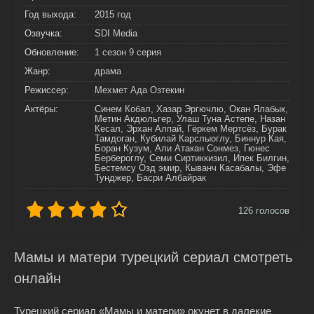
Год выхода:
2015 год
Озвучка:
SDI Media
Обновление:
1 сезон 9 серия
Жанр:
драма
Режиссер:
Мехмет Ада Озтекин
Актёры:
Синем Кобал, Хазар Эргючлю, Окан Ялабык,
Метин Акдюльгер, Улаш Туна Астепе, Назан
Кесал, Эрхан Алпай, Гёркем Мертсёз, Бурак
Тамдоган, Кубилай Карслыоглу, Биннур Кая,
Боран Кузум, Али Атакан Сонмез, Гюнес
Бербероглу, Семи Сиртиккизил, Ипек Билгин,
Бестемсу Озд эмир, Кыванч Касабалы, Эфе
Тунджер, Басри Албайрак
126
голосов
Мамы и матери турецкий сериал смотреть
онлайн
Турецкий сериал «Мамы и матери» окунет в далекие