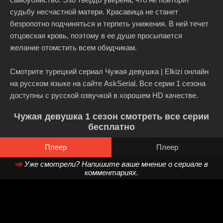
судьбу несчастной матери. Красавица не станет
безропотно подчиняться и терпеть унижения. В ней течет
отцовская кровь, поэтому в ее душе просыпается
желание отомстить всем обидчикам.
Смотрите турецкий сериал Чужая девушка | Elkizi онлайн
на русском языке на сайте AskSerial. Все серии 1 сезона
доступны с русской озвучкой в хорошем HD качестве.
Чужая девушка 1 сезон смотреть все серии
бесплатно
Плеер
Плеер
📣
Уже смотрели? Напишите ваше мнение о сериале в
комментариях.