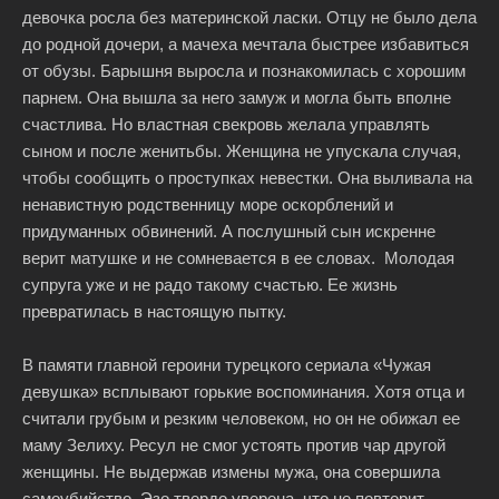
девочка росла без материнской ласки. Отцу не было дела
до родной дочери, а мачеха мечтала быстрее избавиться
от обузы. Барышня выросла и познакомилась с хорошим
парнем. Она вышла за него замуж и могла быть вполне
счастлива. Но властная свекровь желала управлять
сыном и после женитьбы. Женщина не упускала случая,
чтобы сообщить о проступках невестки. Она выливала на
ненавистную родственницу море оскорблений и
придуманных обвинений. А послушный сын искренне
верит матушке и не сомневается в ее словах. Молодая
супруга уже и не радо такому счастью. Ее жизнь
превратилась в настоящую пытку.
В памяти главной героини турецкого сериала «Чужая
девушка» всплывают горькие воспоминания. Хотя отца и
считали грубым и резким человеком, но он не обижал ее
маму Зелиху. Ресул не смог устоять против чар другой
женщины. Не выдержав измены мужа, она совершила
самоубийство. Эзо твердо уверена, что не повторит