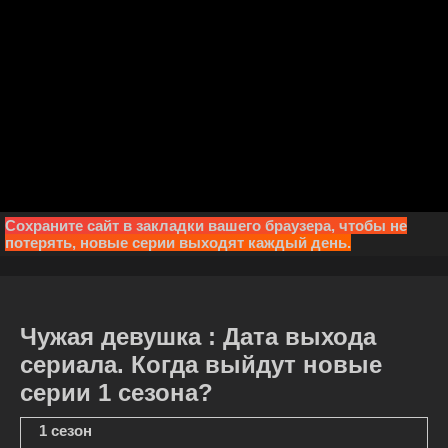
Сохраните сайт в закладки вашего браузера, чтобы не
потерять, новые серии выходят каждый день.
Чужая девушка : Дата выхода
сериала. Когда выйдут новые
серии 1 сезона?
1 сезон