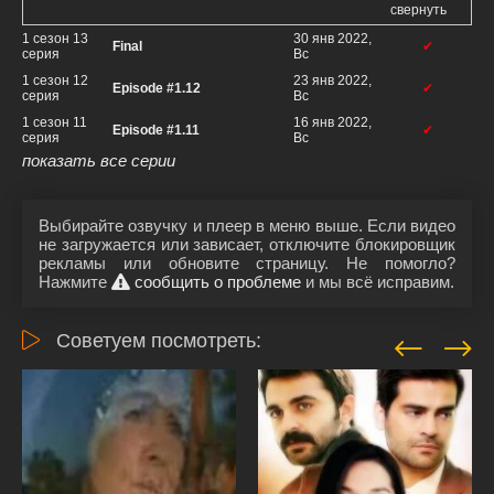
свернуть
1 сезон 13
30 янв 2022,
Final
✔
серия
Вс
1 сезон 12
23 янв 2022,
Episode #1.12
✔
серия
Вс
1 сезон 11
16 янв 2022,
Episode #1.11
✔
серия
Вс
показать все серии
Выбирайте озвучку и плеер в меню выше. Если видео
не загружается или зависает, отключите блокировщик
рекламы или обновите страницу. Не помогло?
Нажмите
сообщить о проблеме
и мы всё исправим.
Советуем посмотреть: