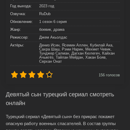
Год выхода:
2023 год
Озвучка:
RuDub
Обновление:
1 сезон 6 серия
Жанр:
боевик, драма
Режиссер:
Джем Акьолдас
Актёры:
Дениз Исин, Ясемин Аллен, Кубилай Ака,
Сахра Шаш, Рэми Нарин, Мехмет Чевик,
Тунджер Салман, Дагхан Кюлегеч, Кайхан
Ачыкгёз, Тайлан Мейдан, Хакан Бояв,
Серхан Онат
156
голосов
Девятый сын турецкий сериал смотреть
онлайн
Турецкий сериал «Девятый сын» без прикрас покажет
опасную работу военных спасателей. В состав группы