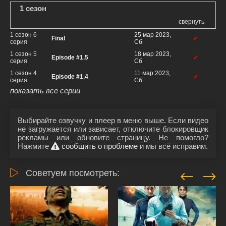
1 сезон
свернуть
1 сезон 6
25 мар 2023,
Final
✔
серия
Сб
1 сезон 5
18 мар 2023,
Episode #1.5
✔
серия
Сб
1 сезон 4
11 мар 2023,
Episode #1.4
✔
серия
Сб
показать все серии
Выбирайте озвучку и плеер в меню выше. Если видео
не загружается или зависает, отключите блокировщик
рекламы или обновите страницу. Не помогло?
Нажмите
сообщить о проблеме
и мы всё исправим.
Советуем посмотреть: