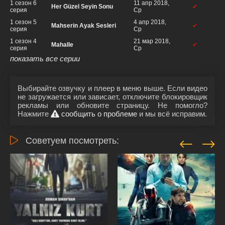
1 сезон 6
11 апр 2018,
Her Güzel Seyin Sonu
✔
серия
Ср
1 сезон 5
4 апр 2018,
Mahserin Ayak Sesleri
✔
серия
Ср
1 сезон 4
21 мар 2018,
Mahalle
✔
серия
Ср
показать все серии
Выбирайте озвучку и плеер в меню выше. Если видео
не загружается или зависает, отключите блокировщик
рекламы или обновите страницу. Не помогло?
Нажмите
сообщить о проблеме
и мы всё исправим.
Советуем посмотреть: