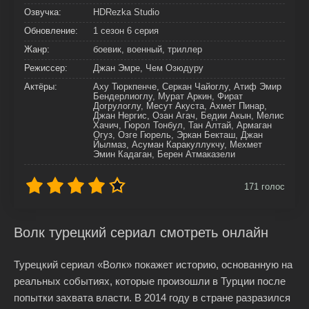
Озвучка:
HDRezka Studio
Обновление:
1 сезон 6 серия
Жанр:
боевик, военный, триллер
Режиссер:
Джан Эмре, Чем Озюдуру
Актёры:
Аху Тюркпенче, Серкан Чайоглу, Атиф Эмир
Бендерлиоглу, Мурат Аркин, Фират
Догрулоглу, Месут Акуста, Ахмет Пинар,
Джан Нергис, Озан Агач, Бедии Акын, Мелис
Хачич, Гюрол Тонбул, Тан Алтай, Армаган
Огуз, Озге Гюрель, Эркан Бекташ, Джан
Йылмаз, Асуман Каракуллукчу, Мехмет
Эмин Кадаган, Берен Атмаказели
171
голос
Волк турецкий сериал смотреть онлайн
Турецкий сериал «Волк» покажет историю, основанную на
реальных событиях, которые произошли в Турции после
попытки захвата власти. В 2014 году в стране разразился