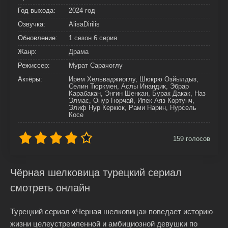
Год выхода:
2024 год
Озвучка:
AlisaDirilis
Обновление:
1 сезон 6 серия
Жанр:
Драма
Режиссер:
Мурат Сарачоглу
Актёры:
Ирем Хельваджиоглу, Шюкрю Озйылдыз,
Селин Тюркмен, Аслы Инандик, Эбрар
Карабакан, Энгин Шенкан, Бурак Дакак, Наз
Элмас, Онур Гюрчай, Ипек Аяз Кортунч,
Элиф Нур Керкюк, Рами Нарин, Нурсель
Косе
159
голосов
Чёрная шелковица турецкий сериал
смотреть онлайн
Турецкий сериал «Черная шелковица» поведает историю
жизни целеустремленной и амбициозной девушки по