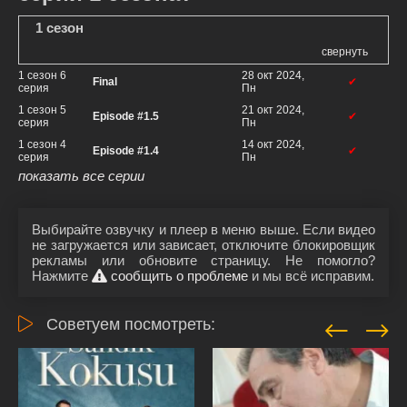
1 сезон
свернуть
1 сезон 6
28 окт 2024,
Final
✔
серия
Пн
1 сезон 5
21 окт 2024,
Episode #1.5
✔
серия
Пн
1 сезон 4
14 окт 2024,
Episode #1.4
✔
серия
Пн
показать все серии
Выбирайте озвучку и плеер в меню выше. Если видео
не загружается или зависает, отключите блокировщик
рекламы или обновите страницу. Не помогло?
Нажмите
сообщить о проблеме
и мы всё исправим.
Советуем посмотреть: