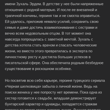
имени Зухаль Эрдем. В детстве у нее были напряженные
отношения с родной матерью. И после ее внезапной и
трагичной кончины, героиня так и не смогла оправиться.
Ей удалось, приложив немало усилий, сохранить свою
семью и даже достичь взаимопонимания с сестрами и
вечно всем недовольным отцом. В тот момент она
навсегда попрощалась с заветной мечтой. Зухаль с
детства хотела стать врачом и спасать человеческие
жизни, но вместо этого превратилась в эксперта по
личностному росту и достигла больших успехов в
писательской сфере. Она обеспечила родным безбедное
существование в роскошном особняке.
Но посвятив всю себя карьере, героиня турецкого сериала
«Черная шелковица» забыла о личной жизни. Ведь на
поиски жениха у нее попросту нет времени. Пока одна из
сестер готовится к свадьбе, младшая демонстрирует
бунтарский характер и однажды, попадается стражам
порядка во время кражи дорогих духов. Лучшая подруга