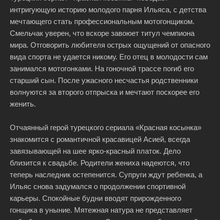
интригующую историю молодого парня Ильяса, с детства
мечтающего стать профессиональным мотогонщиком.
Смельчак уверен, что вскоре завоюет титул чемпиона
мира. Отговорить любителя острых ощущений от опасного
вида спорта не удается никому. Его отец в молодости сам
занимался мотогонками. На гоночной трассе погиб его
старший сын. После ужасного несчастья родственники
волнуются за второго отпрыска и мечтают поскорее его
женить.
Отчаянный герой турецкого сериала «Красная косынка»
знакомится с романтичной красавицей Асией, всегда
завязывающей на шее ярко-красный платок. Дело
близится к свадьбе. Родители жениха надеются, что
теперь наследник остепенится. Супруги ждут ребенка, а
Ильяс снова задумался о продолжении спортивной
карьеры. Спокойные будни вводят прирожденного
гонщика в уныние. Мятежная натура не представляет