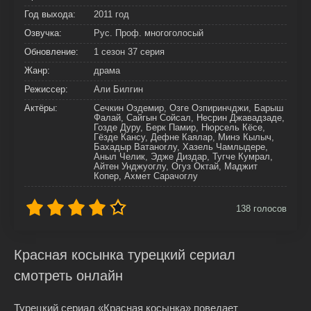
Год выхода:
2011 год
Озвучка:
Рус. Проф. многоголосый
Обновление:
1 сезон 37 серия
Жанр:
драма
Режиссер:
Али Билгин
Актёры:
Сечкин Оздемир, Озге Озпиринчджи, Барыш
Фалай, Сайгын Сойсал, Несрин Джавадзаде,
Гозде Дуру, Берк Памир, Нюрсель Кёсе,
Гёзде Кансу, Дефне Каялар, Минэ Кылыч,
Бахадыр Ватаноглу, Хазель Чамлыдере,
Аныл Челик, Эдже Диздар, Тугче Кумрал,
Айтен Унджуоглу, Огуз Октай, Маджит
Копер, Ахмет Сарачоглу
138
голосов
Красная косынка турецкий сериал
смотреть онлайн
Турецкий сериал «Красная косынка» поведает