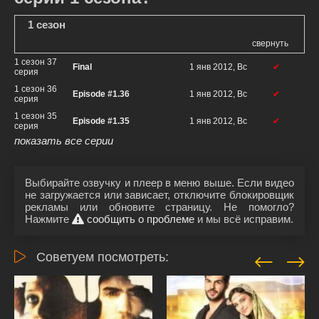
1 сезон
свернуть
1 сезон 37
Final
1 янв 2012, Вс
✔
серия
1 сезон 36
Episode #1.36
1 янв 2012, Вс
✔
серия
1 сезон 35
Episode #1.35
1 янв 2012, Вс
✔
серия
показать все серии
Выбирайте озвучку и плеер в меню выше. Если видео
не загружается или зависает, отключите блокировщик
рекламы или обновите страницу. Не помогло?
Нажмите
сообщить о проблеме
и мы всё исправим.
Советуем посмотреть: