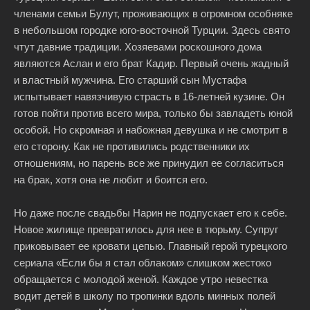
членами семьи Булут, проживающих в огромном особняке
в небольшом городке юго-восточной Турции. Здесь свято
чтут давние традиции. Хозяевами роскошного дома
являются Аслан и его брат Кадир. Первый очень жадный
и властный мужчина. Его старший сын Мустафа
испытывает навязчивую страсть в 16-летней кузине. Он
готов пойти против всего мира, только бы завладеть юной
особой. Но скромная и набожная девушка и не смотрит в
его сторону. Как не противились родственники их
отношениям, но парень все же принудил ее согласиться
на брак, хотя она не любит и боится его.
Но даже после свадьбы Нарин не подпускает его к себе.
Новое жилище превратилось для нее в тюрьму. Супруг
приковывает ее кровати цепью. Главный герой турецкого
сериала «Если бы я стал облаком» слишком жестоко
обращается с молодой женой. Каждое утро невестка
водит детей в школу по тропинки вдоль минных полей