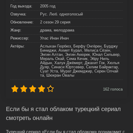
Год выхода:
2005 год
Озвучка:
Рус. Люб. одноголосый
Обновление:
2 сезон 29 серия
Жанр:
драма, мелодрама
Режиссер:
Улас Инан Инач
Актёры:
Аслыхан Гюрбюз, Берфу Онгёрен, Бурджу
Биниджи, Ахмет Курал, Мелиса Сёзен,
Энгин Алтан, Энгин Акюрек, Юнал Сильвер,
Мераль Окай, Сема Кечик, Эбру Ниль
Айдын, Халук Джёмерт, Джахит Гок, Хюлья
Дуяр, Синаси Юртсевер, Селим Байрактар,
Суат Уста, Мурат Джемджир, Серен Олчай
та, Шюкран Овалы
162
голоса
Если бы я стал облаком турецкий сериал
смотреть онлайн
Турецкий сериал «Если бы я стал облаком» познакомит с