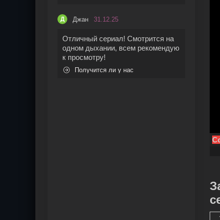
Джан
31.12.25
Д
Отличный сериал! Смотрится на
одном дыхании, всем рекомендую
к просмотру!
Получится ли у нас
Со
З
с