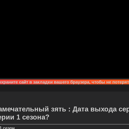
храните сайт в закладки вашего браузера, чтобы не потеря
амечательный зять : Дата выхода се
ерии 1 сезона?
1 сезон