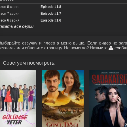
езон 8 серия
Episode #1.8
езон 7 серия
Episode #1.7
езон 6 серия
Episode #1.6
казать все серии
Выбирайте озвучку и плеер в меню выше. Если видео не загр
рекламы или обновите страницу. Не помогло? Нажмите
сообщ
Советуем посмотреть: