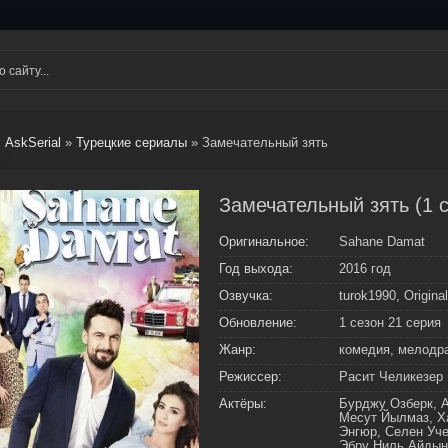
AskSerial
»
Турецкие сериалы
» Замечательный зять
Замечательный зять (1 с
Оригинальное:
Sahane Damat
Год выхода:
2016 год
Озвучка:
turok1990, Original
Обновление:
1 сезон 21 серия
Жанр:
комедия, мелодр
Режиссер:
Расит Челикезер
Актёры:
Бурджу Озберк, А
Месут Йылмаз, Ха
Энгюр, Селен Уче
Эбру Ниль Айдын