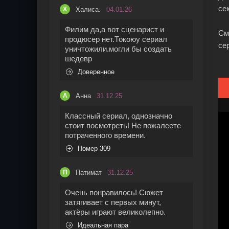
се
Халиса.
04.01.26
Х
Филим да,а вот сценарист и
См
продюсер нет.Токоюу сериал
се
уничтожили.могли бы создать
шедевр
Доверенное
Анна
31.12.25
А
Классный сериал, однозначно
стоит посмотреть! Не пожалеете
потраченного времени.
Номер 309
Патимат
31.12.25
П
Очень понравилось! Сюжет
затягивает с первых минут,
актёры играют великолепно.
Идеальная пара