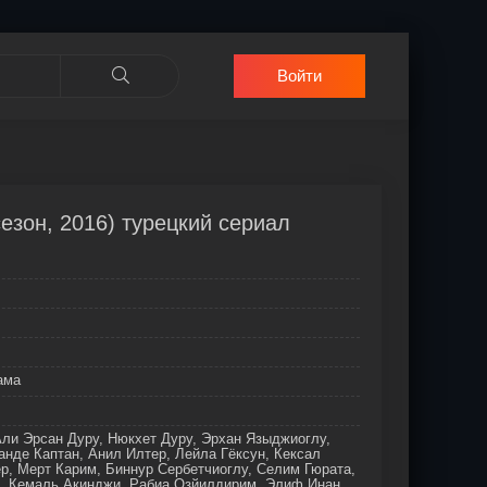
Войти
езон, 2016) турецкий сериал
ама
ли Эрсан Дуру, Нюкхет Дуру, Эрхан Языджиоглу,
нде Каптан, Анил Илтер, Лейла Гёксун, Кексал
р, Мерт Карим, Биннур Сербетчиоглу, Селим Гюрата,
, Кемаль Акинджи, Рабиа Озйилдирим, Элиф Инан,