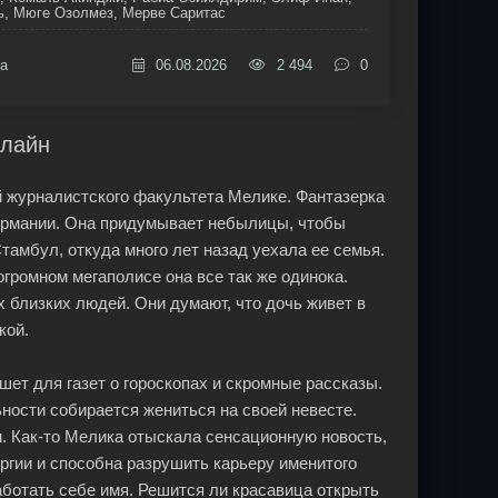
ь, Мюге Озолмез, Мерве Саритас
а
06.08.2026
2 494
0
нлайн
й журналистского факультета Мелике. Фантазерка
Германии. Она придумывает небылицы, чтобы
тамбул, откуда много лет назад уехала ее семья.
огромном мегаполисе она все так же одинока.
х близких людей. Они думают, что дочь живет в
кой.
ет для газет о гороскопах и скромные рассказы.
ости собирается жениться на своей невесте.
м. Как-то Мелика отыскала сенсационную новость,
ргии и способна разрушить карьеру именитого
аботать себе имя. Решится ли красавица открыть