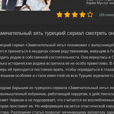
Керем Муслуг ил
133
голос
мечательный зять турецкий сериал смотреть о
рецкий сериал «Замечательный зять» познакомит с выпускнице
ится признаться в неудачах своим родственникам, живущим в 
едить родню в собственной состоятельности. Она вернулась в С
лько историческая родина встретила ее не особо приветливо. В 
перь ей приходится постоянно врать, чтобы оправдаться в глаза
скошном особняке и стала известной на всю Турцию журналистс
бедная барышня из турецкого сериала «Замечательный зять» пиш
 вымышленный избранник, работающий хирургом, в действительн
хмет Чирахан и не подозревает, что считается ее возлюбленны
торая прославит ее. Но информация касается пластической хиру
ктора. Разгромная статья позволит начинающему репортеру зар