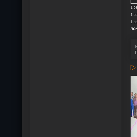
1 с
1 с
1 с
по