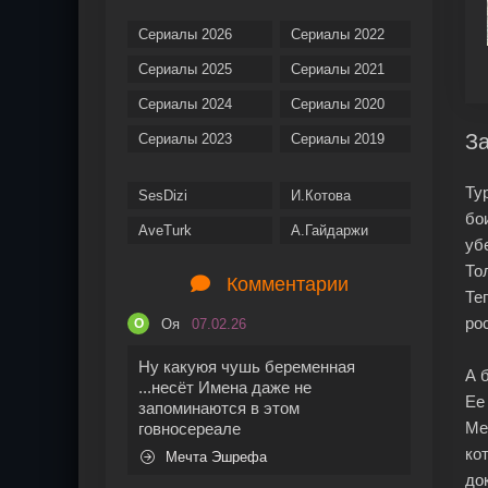
Сериалы 2026
Сериалы 2022
Сериалы 2025
Сериалы 2021
Сериалы 2024
Сериалы 2020
За
Сериалы 2023
Сериалы 2019
Ту
SesDizi
И.Котова
бо
AveTurk
А.Гайдаржи
уб
То
Комментарии
Те
ро
Оя
07.02.26
О
Ну какуюя чушь беременная
А 
...несёт Имена даже не
Ее
запоминаются в этом
Ме
говносереале
ко
Мечта Эшрефа
до