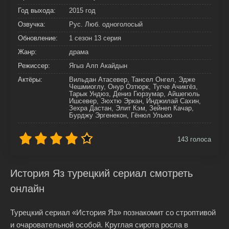
Год выхода:
2015 год
Озвучка:
Рус. Люб. одноголосый
Обновление:
1 сезон 13 серия
Жанр:
драма
Режиссер:
Ягыз Алп Акайдын
Актёры:
Вильдан Атасевер, Тансел Онгел, Эдже
Чешмиоглу, Онур Озтюрк, Тугче Ачикгёз,
Тарык Ундюз, Дениз Гюрзумар, Айшегюль
Ишсевер, Зюхтю Эркан, Инджилай Сахин,
Зехра Дастан, Элит Кэм, Зейнеп Качар,
Бурджу Эргенекон, Гёнюл Улькю
143
голоса
История Яз турецкий сериал смотреть
онлайн
Турецкий сериал «История Яз» познакомит со строптивой
и очаровательной особой. Круглая сирота росла в