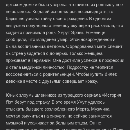
детском доме и была уверена, что никого из родных у нее
не осталось. Когда ей исполнилось восемнадцать, то
барышня узнала тайну своего рождения. В одном из
выпусков популярного телешоу акушерка рассказала, что
когда-то принимала роды Умрут Эрпек. Роженице
сообщили, что младенец умер. Этой новорожденной и
была воспитанница детдома. Обрадованная мать спешит
быстрее увидеться с дочерью. Только женщина
проживает в Германии. Она достигла успехов в профессии
и стала медийной личностью. Подростку не терпится
воссоединиться с родительницей. Чтобы купить билет,
девочка вместе с друзьями совершает кражу.
Юных злоумышленников из турецкого сериала «История
Яз» берут под стражу. В это время Умут удалось
отыскать бывшего возлюбленного Мерта. Мужчина
мечтал выучиться на хирурга, но сейчас занимается
музыкой и ухаживает за больным отцом. Он не
подозревал о существовании взрослой наследницы. Пара