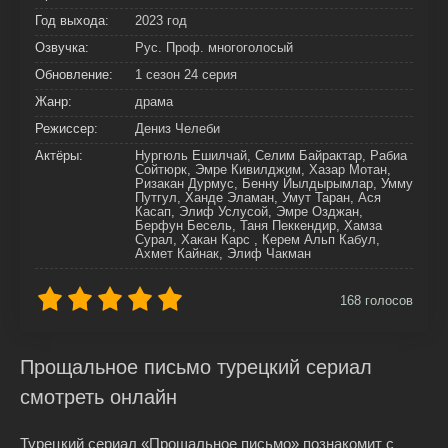
Год выхода:
2023 год
Озвучка:
Рус. Проф. многоголосый
Обновление:
1 сезон 24 серия
Жанр:
драма
Режиссер:
Дениз Челеби
Актёры:
Нургюль Ешилчай, Селим Байрактар, Рабиа
Сойтюрк, Эмре Кивилджим, Хазар Мотан,
Ризакан Дурмус, Бенну Йылдырымлар, Умму
Путгул, Ханде Эламан, Умут Таран, Ася
Касап, Элиф Услусой, Эмре Озджан,
Берфун Бесель, Таня Пеккендир, Хамза
Сурал, Хакан Карс , Керем Альп Кабул,
Ахмет Кайнак, Элиф Чакман
168
голосов
Прощальное письмо турецкий сериал
смотреть онлайн
Турецкий сериал «Прощальное письмо» познакомит с