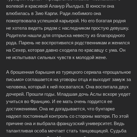
волевой и красивой Аланур Йылдыз. В юности она
влюбилась в Зию Карли. Ради любимого она
пожертвовала успешной карьерой. Но его богатая родня
не хотела видеть рядом с наследником простую девушку.
Родители нашли для отпрыска невесту из благородного
рода. Парень не воспротивился родственникам и женился
на Сехер, которая давно сходила по красавцу с ума. Он
не испытывал сильных чувств к молодой жене.
А брошенная барышня из турецкого сериала «прощальное
письмо» соглашается на уговоры отца и выходит замуж за
человека, который к ней посватался. Она воспитала двух
дочерей. Прошли годы. Младшая дочь Аслы вскоре уедет
учиться во Францию. И ее мать очень гордится ее
достижениями. Она не догадывается, что бунтарке
надоел постоянный контроль со стороны матери. По этой
причине она и выбрала французский университет. Ведь
талантливая особа мечтает стать танцовщицей. Судьба