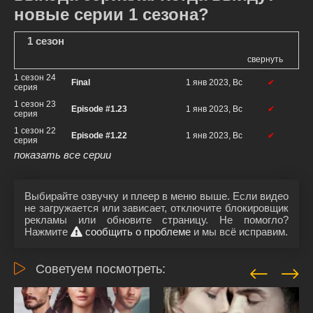
новые серии 1 сезона?
1 сезон
свернуть
1 сезон 24
Final
1 янв 2023, Вс
✔
серия
1 сезон 23
Episode #1.23
1 янв 2023, Вс
✔
серия
1 сезон 22
Episode #1.22
1 янв 2023, Вс
✔
серия
показать все серии
Выбирайте озвучку и плеер в меню выше. Если видео
не загружается или зависает, отключите блокировщик
рекламы или обновите страницу. Не помогло?
Нажмите
сообщить о проблеме
и мы всё исправим.
Советуем посмотреть: