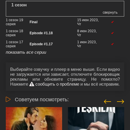
1 сезон
свернуть
1 сезон 19
15 июн 2023,
Final
✔
серия
Чт
1 сезон 18
8 июн 2023,
Episode #1.18
✔
серия
Чт
1 сезон 17
1 июн 2023,
Episode #1.17
✔
серия
Чт
показать все серии
Выбирайте озвучку и плеер в меню выше. Если видео
не загружается или зависает, отключите блокировщик
рекламы или обновите страницу. Не помогло?
Нажмите
сообщить о проблеме
и мы всё исправим.
Советуем посмотреть: