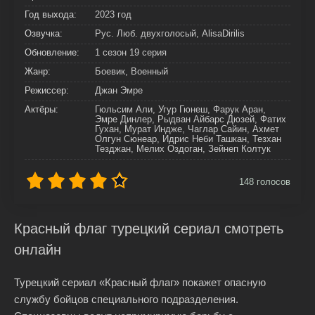
Год выхода:
2023 год
Озвучка:
Рус. Люб. двухголосый, AlisaDirilis
Обновление:
1 сезон 19 серия
Жанр:
Боевик, Военный
Режиссер:
Джан Эмре
Актёры:
Гюльсим Али, Угур Гюнеш, Фарук Аран,
Эмре Динлер, Рыдван Айбарс Дюзей, Фатих
Гухан, Мурат Индже, Чаглар Сайин, Ахмет
Олгун Сюнеар, Идрис Неби Ташкан, Тезхан
Тезджан, Мелих Оздоган, Зейнеп Колтук
148
голосов
Красный флаг турецкий сериал смотреть
онлайн
Турецкий сериал «Красный флаг» покажет опасную
службу бойцов специального подразделения.