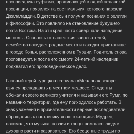
проповедника суфизма, проживающей в одной афганской
провинции, появился на свет мальчик, которого нарекли
Джалаладдин. В детстве сын получил познания о религии
и философии. Это повлияло на становление будущего
поэта Востока. На эти края часто совершали нападение
монголы. Спасаясь от нашествия завоевателей,
семейство покидает родные места и находит пристанище
в городе Конья, расположенном в Турции. Родитель снова
проповедует, и после его смерти 24-летний наследник
подхватил его проповедническое дело.
Главный герой турецкого сериала «Мевлана» вскоре
взялся преподавать в местном медресе. Студенты
обожали своего великого учителя и называли его Руми, по
названию территории, где ему приходилось работать. В
знак уважения и признательности верные последователи
обращались к наставнику «наш господин». Мудрец
понимал, что музыка, поэзия и танцы помогают людям
духовно расти и развиваться. Его бесценные труды по