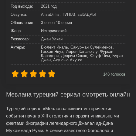
Год выхода:
2021 год
Озвучка:
AlisaDirilis, TVHUB, заКАДРЫ
Обновление:
3 сезон 10 серия
Жанр:
Исторический
Режиссер:
Джан Улкай
Актёры:
Бюлент Иналь, Сануржан Сулейменов,
Гокхан Явуз, Имрен Капаноглу, Фуркан
Карадери, Деврим Озкан, Юсуф Чим, Бурак
Джан, Аху сью Аху се
148
голосов
Мевлана турецкий сериал смотреть онлайн
Турецкий сериал «Мевлана» оживит исторические
события начала XIII столетия и поразит уникальными
фактами биографии легендарного Джалал ад-Дина
Мухаммада Руми. В семье известного богослова и