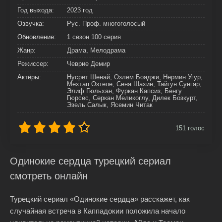
Год выхода:
2023 год
Озвучка:
Рус. Проф. многоголосый
Обновление:
1 сезон 100 серия
Жанр:
Драма, Мелодрама
Режиссер:
Чеврие Демир
Актёры:
Нусрет Шенай, Озлем Бояджи, Нермин Угур,
Мехтап Озтепе, Сена Шахин, Тайгун Сунгар,
Элиф Гюльхан, Фуркан Капсиз, Бенгу
Гюрсес, Серкан Меликоглу, Дилек Бозкурт,
Эзель Салык, Ясемин Читак
151
голос
Одинокие сердца турецкий сериал
смотреть онлайн
Турецкий сериал «Одинокие сердца» расскажет, как
случайная встреча в Каппадокии положила начало