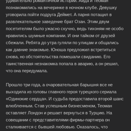
удивительно романтичной истории. Айда и Теоман
познакомились на вечеринке в ночном клубе. Девушку
уговорила пойти подруга Деймет. А парня потащил в
развлекательное заведение брат Озан. Этим двум
посетителям было ужасно скучно, ведь тихоням не особо
нравились шумные компании. И они тайком от друзей
сбежали. Ребята до утра гуляли по улицам и общались
как давние знакомые. Юноша предложил встретиться
снова, но обстоятельства помешали свиданию. Его
таинственная незнакомка попала в аварию, а он решил,
что она передумала.
Прошло три года, а очаровательная барышня все не
выходила из головы главного героя турецкого сериала
«Одинокие сердца». И судьба предоставила второй шанс
влюбленным. Став успешным бизнесменом, Теоман
оставляет Лондон и решает вернуться в Турцию. На
совещании с представителями фирмы-партнера он
сталкивается с бывшей любовью. Оказалось, что