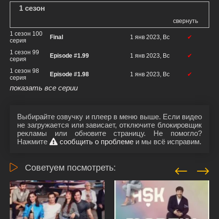
1 сезон
свернуть
1 сезон 100
Final
1 янв 2023, Вс
✔
серия
1 сезон 99
Episode #1.99
1 янв 2023, Вс
✔
серия
1 сезон 98
Episode #1.98
1 янв 2023, Вс
✔
серия
показать все серии
Выбирайте озвучку и плеер в меню выше. Если видео
не загружается или зависает, отключите блокировщик
рекламы или обновите страницу. Не помогло?
Нажмите
сообщить о проблеме
и мы всё исправим.
Советуем посмотреть: