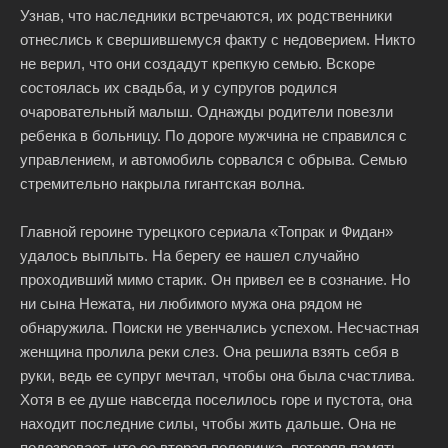
Узнав, что наследники встречаются, их родственники
отнеслись к свершившемуся факту с недоверием. Никто
не верил, что они создадут крепкую семью. Вскоре
состоялась их свадьба, и у супругов родился
очаровательный малыш. Однажды родители повезли
ребенка в больницу. По дороге мужчина не справился с
управлением, и автомобиль сорвался с обрыва. Семью
стремительно накрыла гигантская волна.
Главной героине турецкого сериала «Топрак и Фидан»
удалось выплыть. На берегу ее нашел случайно
проходивший мимо старик. Он привел ее в сознание. Но
ни сына Нежата, ни любимого мужа она рядом не
обнаружила. Поиски не увенчались успехом. Несчастная
женщина пролила реки слез. Она решила взять себя в
руки, ведь ее супруг мечтал, чтобы она была счастлива.
Хотя в ее душе навсегда поселилось горе и пустота, она
находит последние силы, чтобы жить дальше. Она не
подозревает, что ее вторая половинка, потеряв память,