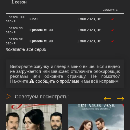
1 сезон
свернуть
1 сезон 100
Final
1 янв 2023, Вс
✔
серия
1 сезон 99
Episode #1.99
1 янв 2023, Вс
✔
серия
1 сезон 98
Episode #1.98
1 янв 2023, Вс
✔
серия
показать все серии
Выбирайте озвучку и плеер в меню выше. Если видео
не загружается или зависает, отключите блокировщик
рекламы или обновите страницу. Не помогло?
Нажмите
сообщить о проблеме
и мы всё исправим.
Советуем посмотреть: