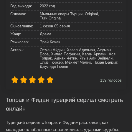
Год выхода:
2022 год
Озвучка:
Мыльные оперы Турции, Original,
Turk.Original
Обновление:
1 сезон 65 серия
Жанр:
Драма
Режиссер:
Эрай Кочак
Актёры:
Осман Айдын, Хазал Адияман, Асуман
Бора, Хилал Тюфекчи, Каган Арпачи, Ася
Топрак, Аднан Четин, Ягыз Али Зейвели,
Элиз Тюркер, Мехмет Челик, Назан Баязит,
Джулиде Гювен
139
голосов
Топрак и Фидан турецкий сериал смотреть
онлайн
Турецкий сериал «Топрак и Фидан» расскажет, как
молодые влюбленные справлялись с ударами судьбы.