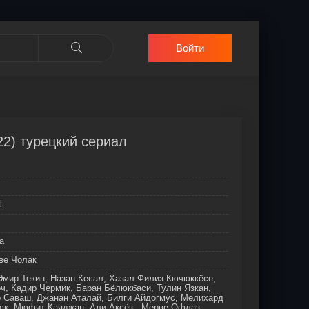
Войти
22) турецкий сериал
l
а
ве Чолак
Эмир Текин, Назан Кесал, Хазал Филиз Кючюккёсе,
, Кадир Чермик, Баран Бёлюкбаси, Тулин Язкан,
р Саваш, Джанан Аталай, Билги Айдогмус, Мелихард
юк, Мюфит Каяджан, Али Аксёз , Мерве Офлаз,