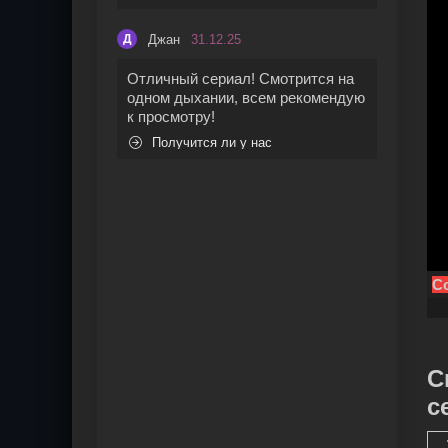
Джан
31.12.25
Д
Отличный сериал! Смотрится на
одном дыхании, всем рекомендую
к просмотру!
Получится ли у нас
Со
С
с