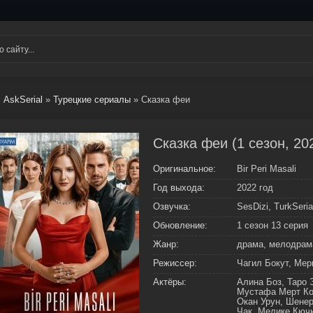
AskSerial
»
Турецкие сериалы
» Сказка феи
Сказка феи (1 сезон, 20
Оригинальное:
Bir Peri Masali
Год выхода:
2022 год
Озвучка:
SesDizi, TurkSeria
Обновление:
1 сезон 13 серия
Жанр:
драма, мелодрам
Режиссер:
Чагил Бокут, Мер
Актёры:
Алина Боз, Таро 
Мустафа Мерт Коч
Окан Урун, Шене
Чак, Мелике Кюч