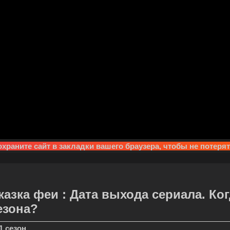
храните сайт в закладки вашего браузера, чтобы не потеря
казка феи : Дата выхода сериала. Ко
езона?
1 сезон