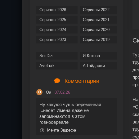
Сериалы 2026
Сериалы 2022
Сериалы 2025
Сериалы 2021
Сериалы 2024
Сериалы 2020
Ск
Сериалы 2023
Сериалы 2019
Ту
SesDizi
И.Котова
тр
AveTurk
А.Гайдаржи
де
пр
Комментарии
ср
Оя
07.02.26
О
На
Ну какуюя чушь беременная
«С
...несёт Имена даже не
ск
запоминаются в этом
ва
говносереале
тр
Мечта Эшрефа
су