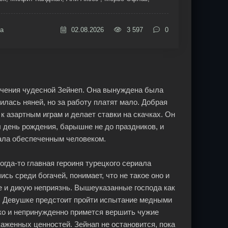
а
02.08.2026
3 597
0
ючения чудесной Зейнеп. Она вынуждена была
илась няней, но за работу платят мало. Добрая
 азартным играм и делает ставки на скачках. Он
л день рождения, барышне не до праздников, и
стала обеспеченным человеком.
гда-то главная героиня турецкого сериала
сь среди богачей, понимает, что не такое оно и
 и дикую неприязнь. Вышеуказанные господа как
. Девушке предстоит пройти испытание медными
егко и непринужденно примется вершить чужие
аженных ценностей. Зейнап не остановится, пока