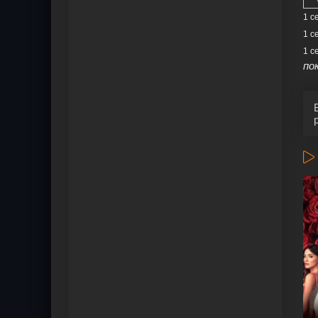
1 с
1 с
1 с
по