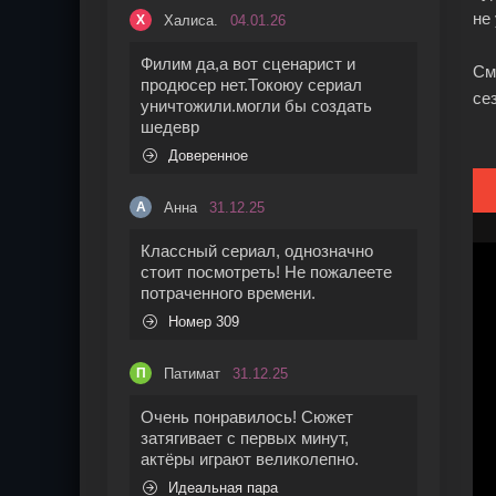
не
Халиса.
04.01.26
Х
Филим да,а вот сценарист и
См
продюсер нет.Токоюу сериал
се
уничтожили.могли бы создать
шедевр
Доверенное
Анна
31.12.25
А
Классный сериал, однозначно
стоит посмотреть! Не пожалеете
потраченного времени.
Номер 309
Патимат
31.12.25
П
Очень понравилось! Сюжет
затягивает с первых минут,
актёры играют великолепно.
Идеальная пара