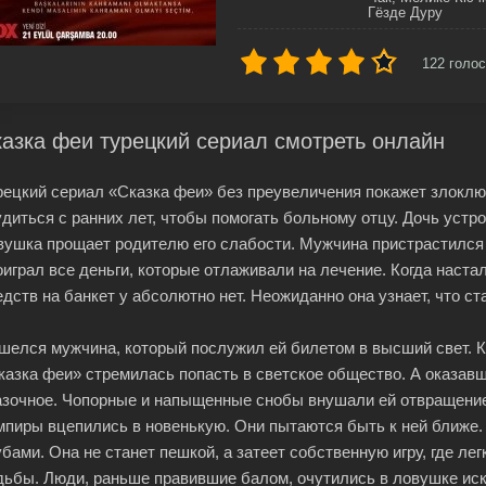
Гёзде Дуру
122
голос
азка феи турецкий сериал смотреть онлайн
рецкий сериал «Сказка феи» без преувеличения покажет злокл
удиться с ранних лет, чтобы помогать больному отцу. Дочь устро
вушка прощает родителю его слабости. Мужчина пристрастился к
оиграл все деньги, которые отлаживали на лечение. Когда наста
едств на банкет у абсолютно нет. Неожиданно она узнает, что 
шелся мужчина, который послужил ей билетом в высший свет. Ко
казка феи» стремилась попасть в светское общество. А оказавши
азочное. Чопорные и напыщенные снобы внушали ей отвращение
мпиры вцепились в новенькую. Они пытаются быть к ней ближе
убами. Она не станет пешкой, а затеет собственную игру, где л
дьбы. Люди, раньше правившие балом, очутились в ловушке иск